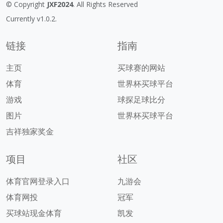
© Copyright
JXF2024
. All Rights Reserved
Currently v1.0.2.
链接
指南
主页
买球赛的网站
体育
世界杯买球平台
游戏
球探足球比分
图片
世界杯买球平台
吉祥独家奖金
项目
社区
体育官网登录入口
九游会
体育网投
冠军
买球站现金体育
凯发