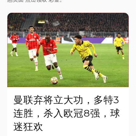
曼联弃将立大功，多特3
连胜，杀入欧冠8强，球
迷狂欢