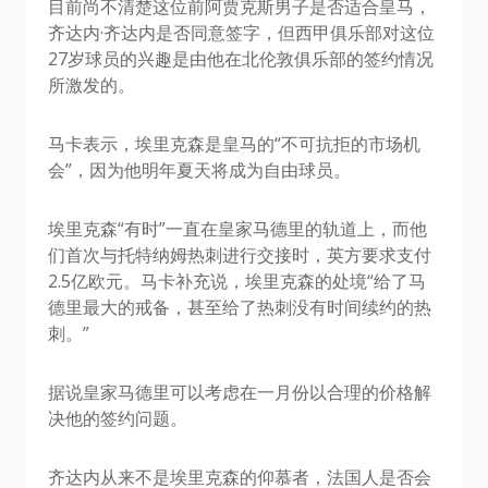
目前尚不清楚这位前阿贾克斯男子是否适合皇马，
齐达内·齐达内是否同意签字，但西甲俱乐部对这位
27岁球员的兴趣是由他在北伦敦俱乐部的签约情况
所激发的。
马卡表示，埃里克森是皇马的“不可抗拒的市场机
会”，因为他明年夏天将成为自由球员。
埃里克森“有时”一直在皇家马德里的轨道上，而他
们首次与托特纳姆热刺进行交接时，英方要求支付
2.5亿欧元。马卡补充说，埃里克森的处境“给了马
德里最大的戒备，甚至给了热刺没有时间续约的热
刺。”
据说皇家马德里可以考虑在一月份以合理的价格解
决他的签约问题。
齐达内从来不是埃里克森的仰慕者，法国人是否会