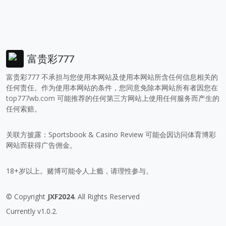
富贵彩777
富贵彩777 不承担与您使用本网站及使用本网站所含任何信息相关的
任何责任。作为使用本网站的条件，您同意免除本网站所有者因您在
top777wb.com
可能推荐的任何第三方网站上使用任何服务而产生的
任何索赔。
关联方披露：Sportsbook & Casino Review 可能会因访问体育博彩
网站而获得广告佣金。
18+岁以上。赌博可能令人上瘾，请理性参与。
© Copyright
JXF2024
. All Rights Reserved
Currently v1.0.2.