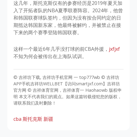
这几年，斯托克斯仅有的参赛经历是2019年夏天加
入了开拓者队的NBA夏季联赛阵容。2024年，他曾
和韩国联赛球队签约，但因为没有按合同约定的日
期抵达韩国新东家，他最终被解约，并被禁止在接
下来的两个赛季登陆韩国联赛。
这样一个最近6年几乎没打球的前CBA外援，
jxfjxf
不知为何会被传出在上海队试训。
© 吉祥坊下载, 吉祥坊手机官网 一 top777wb © 吉祥坊
APP手机吉祥坊WELLBET【访问smartjxf.com】吉祥坊
官方网 © 吉祥体育官网，吉祥体育一 Haohaowb 版权申
明 本文不代表我们的观点。如果这篇转载侵犯您的版权，
请联系我们及时删除！
cba
斯托克斯
新疆