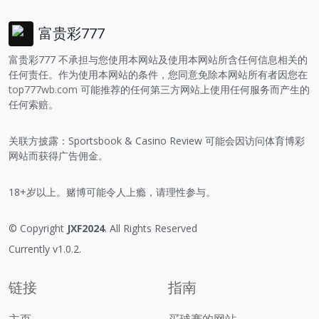
富贵彩777
富贵彩777 不承担与您使用本网站及使用本网站所含任何信息相关的
任何责任。作为使用本网站的条件，您同意免除本网站所有者因您在
top777wb.com
可能推荐的任何第三方网站上使用任何服务而产生的
任何索赔。
关联方披露：Sportsbook & Casino Review 可能会因访问体育博彩
网站而获得广告佣金。
18+岁以上。赌博可能令人上瘾，请理性参与。
© Copyright
JXF2024
. All Rights Reserved
Currently v1.0.2.
链接
指南
主页
买球赛的网站