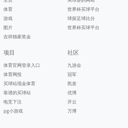
体育
世界杯买球平台
游戏
球探足球比分
图片
世界杯买球平台
吉祥独家奖金
项目
社区
体育官网登录入口
九游会
体育网投
冠军
买球站现金体育
凯发
靠谱的买球站
优博
电竞下注
开云
pg小游戏
万博