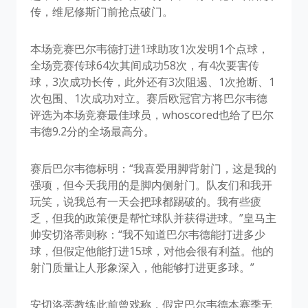
传，维尼修斯门前抢点破门。
本场竞赛巴尔韦德打进1球助攻1次发明1个点球，
全场竞赛传球64次其间成功58次，有4次要害传
球，3次成功长传，此外还有3次阻遏、1次抢断、1
次包围、1次成功对立。赛后欧冠官方将巴尔韦德
评选为本场竞赛最佳球员，whoscored也给了巴尔
韦德9.2分的全场最高分。
赛后巴尔韦德标明：“我喜爱用脚背射门，这是我的
强项，但今天我用的是脚内侧射门。队友们和我开
玩笑，说我总有一天会把球都踢破的。我有些疲
乏，但我的政策便是帮忙球队并获得进球。”皇马主
帅安切洛蒂则称：“我不知道巴尔韦德能打进多少
球，但假定他能打进15球，对他会很有利益。他的
射门质量让人形象深入，他能够打进更多球。”
安切洛蒂教练此前曾戏称，假定巴尔韦德本赛季无