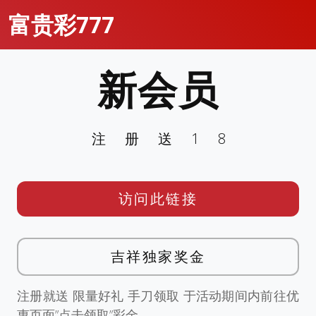
富贵彩777
新会员
注册送18
访问此链接
吉祥独家奖金
注册就送 限量好礼 手刀领取 于活动期间内前往优
惠页面”点击领取”彩金。