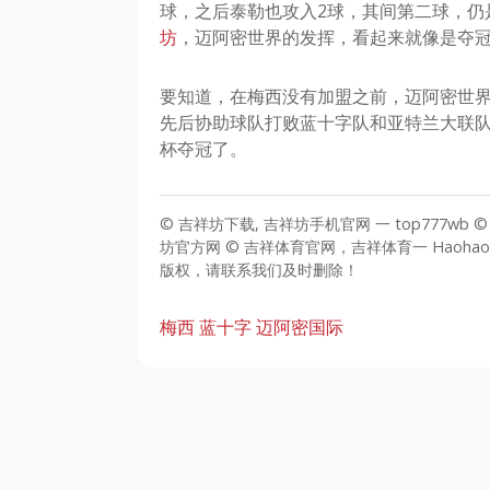
球，之后泰勒也攻入2球，其间第二球，仍
坊
，迈阿密世界的发挥，看起来就像是夺
要知道，在梅西没有加盟之前，迈阿密世界
先后协助球队打败蓝十字队和亚特兰大联
杯夺冠了。
© 吉祥坊下载, 吉祥坊手机官网 一 top777wb ©
坊官方网 © 吉祥体育官网，吉祥体育一 Haoh
版权，请联系我们及时删除！
梅西
蓝十字
迈阿密国际