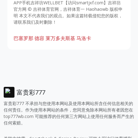
APP手机吉祥坊WELLBET【访问smartjxf.com】吉祥坊
官方网 © 吉祥体育官网，吉祥体育一 Haohaowb 版权申
明 本文不代表我们的观点。如果这篇转载侵犯您的版权，
请联系我们及时删除！
巴塞罗那
德容
莱万多夫斯基
马洛卡
富贵彩777
富贵彩777 不承担与您使用本网站及使用本网站所含任何信息相关的
任何责任。作为使用本网站的条件，您同意免除本网站所有者因您在
top777wb.com
可能推荐的任何第三方网站上使用任何服务而产生的
任何索赔。