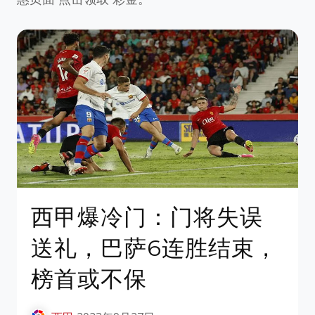
西甲爆冷门：门将失误
送礼，巴萨6连胜结束，
榜首或不保