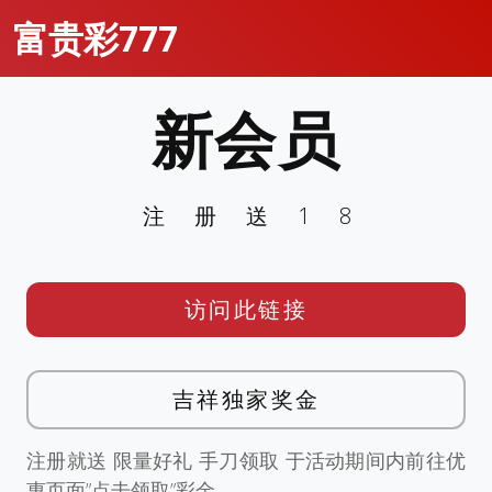
富贵彩777
新会员
注册送18
访问此链接
吉祥独家奖金
注册就送 限量好礼 手刀领取 于活动期间内前往优
惠页面”点击领取”彩金。