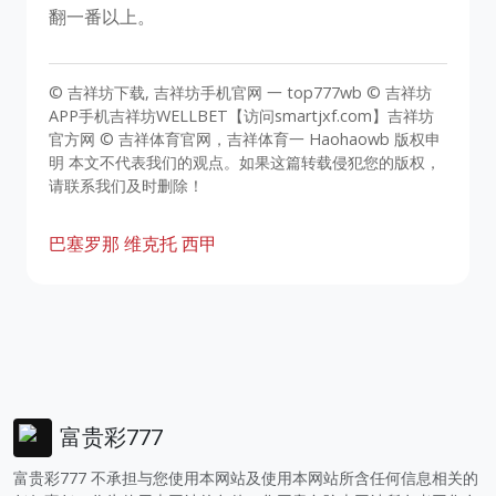
翻一番以上。
© 吉祥坊下载, 吉祥坊手机官网 一 top777wb © 吉祥坊
APP手机吉祥坊WELLBET【访问smartjxf.com】吉祥坊
官方网 © 吉祥体育官网，吉祥体育一 Haohaowb 版权申
明 本文不代表我们的观点。如果这篇转载侵犯您的版权，
请联系我们及时删除！
巴塞罗那
维克托
西甲
富贵彩777
富贵彩777 不承担与您使用本网站及使用本网站所含任何信息相关的