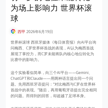
为场上影响力 世界杯滚
球
西甲
2026年6月19日
世界杯滚球 西班牙媒体《每日体育报》向AI平台询
问梅西、C罗世界杯首战的表现，AI认为梅西首战
展现了掌控力，而C罗未能将队内核心地位转化为
比赛中的影响力。
这个实验看似简单，向三个AI平台——Gemini、
ChatGPT和Claude——用两种语言提出同一个问
题。先用西班牙语提问：“对比梅西与C罗在世界杯
首战中的表现。”随后，再用葡萄牙语提出完全相同
的问题。而得到的回答，却超越了足球本身。