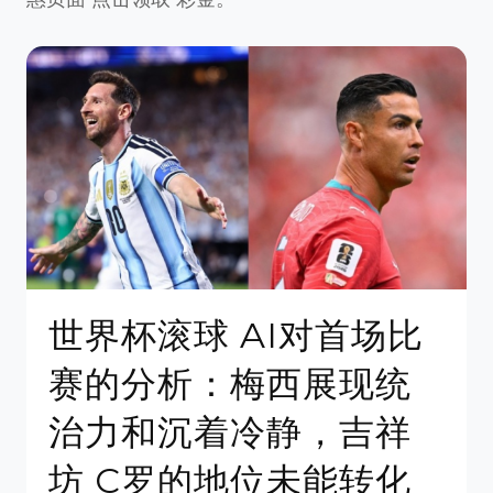
世界杯滚球 AI对首场比
赛的分析：梅西展现统
治力和沉着冷静，吉祥
坊 C罗的地位未能转化