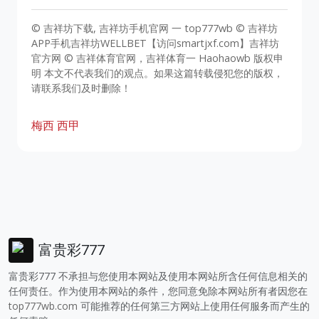
© 吉祥坊下载, 吉祥坊手机官网 一 top777wb © 吉祥坊
APP手机吉祥坊WELLBET【访问smartjxf.com】吉祥坊
官方网 © 吉祥体育官网，吉祥体育一 Haohaowb 版权申
明 本文不代表我们的观点。如果这篇转载侵犯您的版权，
请联系我们及时删除！
梅西
西甲
富贵彩777
富贵彩777 不承担与您使用本网站及使用本网站所含任何信息相关的
任何责任。作为使用本网站的条件，您同意免除本网站所有者因您在
top777wb.com
可能推荐的任何第三方网站上使用任何服务而产生的