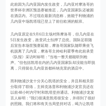
此前因为几内亚国内发生政变，几内亚对摩洛哥的
世界杯非洲区预选赛被推迟，几内亚国家队还被困
在酒店内。不过现在最新消息称，效能于利物浦的
几内亚中场凯塔现已登上了前往欧洲的航班。
几内亚原定在9月6日主场对阵摩洛哥，但几内亚在
5日发生政变，政变武士扣押了总统。国际足联随
后宣告本场世预赛延期，摩洛哥国家队随即乘坐飞
机脱离了几内亚，摩洛哥主帅哈利霍季奇此前承受
《队报》采访时标明：“当地一整天都能听到枪
声。”但包括凯塔在内的几内亚国家队却没能当即脱
离，只得留在几内亚首都科纳克里的酒店中。
而利物浦沙龙十分关心凯塔的安全，并且和相关部
分取得了联络，主帅克洛普和利物浦沙龙官员还在
以前48小时内守时和凯塔坚持通话。利物浦沙龙发
言人标明：“我们很满意凯塔很安全，并得到了很好
的照顾。我们将和有关当局坚持对话，竭力让凯塔