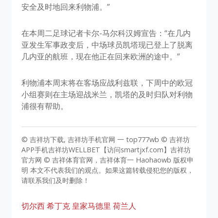
安全及时地回来利物浦。”
在本周二足球记者卡尔-马尔科汉姆宣告：“在几内
亚发生军事政变后，中场球员凯塔现已登上了脱离
几内亚的航班，现在他正在回来欧洲的途中。”
利物浦本周末将在客场应战利兹联，下周中的欧冠
小组赛则在主场迎战米兰，凯塔的及时归队对利物
浦很有帮助。
© 吉祥坊下载, 吉祥坊手机官网 一 top777wb © 吉祥坊
APP手机吉祥坊WELLBET【访问smartjxf.com】吉祥坊
官方网 © 吉祥体育官网，吉祥体育一 Haohaowb 版权申
明 本文不代表我们的观点。如果这篇转载侵犯您的版权，
请联系我们及时删除！
切尔西
希丁克
皇家马德里
荷兰人