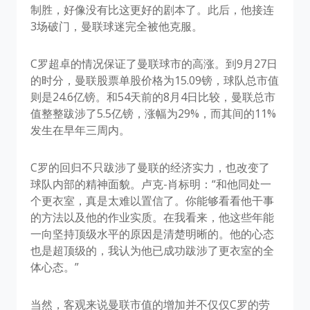
制胜，好像没有比这更好的剧本了。此后，他接连
3场破门，曼联球迷完全被他克服。
C罗超卓的情况保证了曼联球市的高涨。到9月27日
的时分，曼联股票单股价格为15.09镑，球队总市值
则是24.6亿镑。和54天前的8月4日比较，曼联总市
值整整跋涉了5.5亿镑，涨幅为29%，而其间的11%
发生在早年三周内。
C罗的回归不只跋涉了曼联的经济实力，也改变了
球队内部的精神面貌。卢克-肖标明：“和他同处一
个更衣室，真是太难以置信了。你能够看看他干事
的方法以及他的作业实质。在我看来，他这些年能
一向坚持顶级水平的原因是清楚明晰的。他的心态
也是超顶级的，我认为他已成功跋涉了更衣室的全
体心态。”
当然，客观来说曼联市值的增加并不仅仅C罗的劳