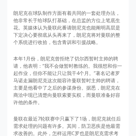
朗尼克在球队制作方面有着共同的一套处理办法，
他非常长于给球队打基础，在总监的方位上笔底生
花。英媒体认为曼联此番请朗尼克也能阐明高层是
下定决心要彻底从头再来了，朗尼克将对曼联的整
个系统进行收拾，包含青训和引援战略。
本年1月份，朗尼克曾拒绝了切尔西暂时主帅的聘
请，他表明：“我不会做暂时教练的。我很想和你一
起作业，但你不能让只让我干4个月。”著名记者罗
马诺走漏朗尼克这次能容许曼联暂时主帅的聘请，
主要是他看中了之后的参谋身份。据悉，朗尼克在
商洽中现已清楚向曼联索要实权，而曼联准备好容
许他的条件。
曼联在最近7轮联赛中只赢下了1场，朗尼克就任后
需求处理的问题有许多。其间，防卫恶疾是他最需
求改善的。此外，怎样运用C罗也是朗尼克需求考