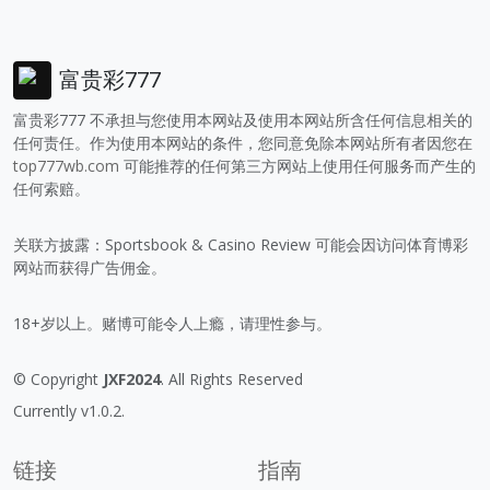
富贵彩777
富贵彩777 不承担与您使用本网站及使用本网站所含任何信息相关的
任何责任。作为使用本网站的条件，您同意免除本网站所有者因您在
top777wb.com
可能推荐的任何第三方网站上使用任何服务而产生的
任何索赔。
关联方披露：Sportsbook & Casino Review 可能会因访问体育博彩
网站而获得广告佣金。
18+岁以上。赌博可能令人上瘾，请理性参与。
© Copyright
JXF2024
. All Rights Reserved
Currently v1.0.2.
链接
指南