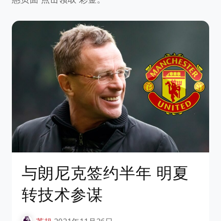
与朗尼克签约半年 明夏
转技术参谋