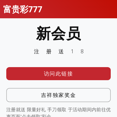
富贵彩777
新会员
注册送18
访问此链接
吉祥独家奖金
注册就送 限量好礼 手刀领取 于活动期间内前往优
惠页面”点击领取”彩金。