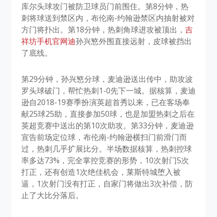
库尔头球攻门被防卫球员门前围住。第8分钟，热
刺将球送到禁区内，布伦南-约翰逊禁区内抽射被对
方门将扑出。第18分钟，热刺角球进攻被顶出，
吉
祥坊手机官网迪
孙兴慜外围直接远射，皮球被挡出
了底线。
第29分钟，孙兴慜分球，麦迪逊送出传中，助攻波
罗头球破门，帮忙热刺1-0先下一城。据核算，麦迪
逊自2018-19赛季扮演英超首秀以来，已在客场奉
献25球25助，直接参加50球，也是加盟热刺之后在
英超竞赛中送出的第10次助攻。第33分钟，麦迪逊
宣告前场定位球，布伦南-约翰逊横扫门前滑门而
过，热刺几乎扩展比分。半场数据核算，热刺控球
率多达73%，完全掌控竞赛的形势，10次射门5次
打正，还有创造1次绝佳机会，莱斯特城堕入被
逼，1次射门没有打正，自家门将做出3次补偿，防
止了大比分落后。