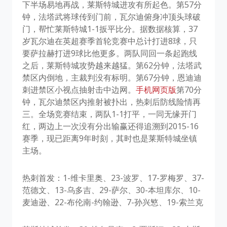
下半场易地再战，莱斯特城进攻有所起色。第57分
钟，法塔武将球传到门前，瓦尔迪俯身冲顶头球破
门，帮忙莱斯特城1-1扳平比分。据数据核算，37
岁瓦尔迪在英超赛季首轮竞赛中总计打进8球，只
要萨拉赫打进9球比他更多。两队同回一条起跑线
之后，莱斯特城攻势越来越猛。第62分钟，法塔武
禁区内倒地，主裁判没有标明。第67分钟，恩迪迪
刺进禁区小视点抽射击中边网。
手机网页版
第70分
钟，瓦尔迪禁区内推射被扑出，热刺后防线险情再
三。全场竞赛结束，两队1-1打平，一同无缘开门
红，两边上一次没有分出输赢还得追溯到2015-16
赛季，现已距离9年时刻，其时也是莱斯特城坐镇
主场。
热刺首发：1-维卡里奥、23-波罗、17-罗梅罗、37-
范德文、13-乌多吉、29-萨尔、30-本坦库尔、10-
麦迪逊、22-布伦南-约翰逊、7-孙兴慜、19-索兰克