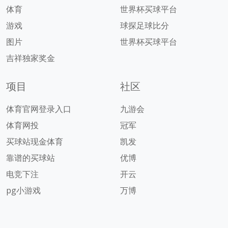
体育
世界杯买球平台
游戏
球探足球比分
图片
世界杯买球平台
吉祥独家奖金
项目
社区
体育官网登录入口
九游会
体育网投
冠军
买球站现金体育
凯发
靠谱的买球站
优博
电竞下注
开云
pg小游戏
万博