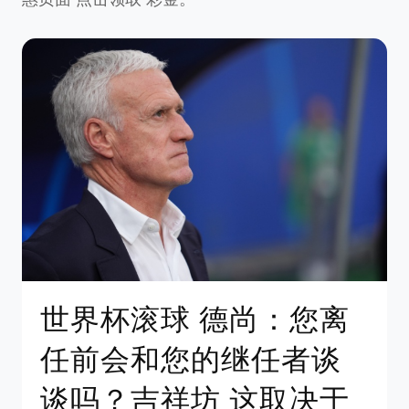
世界杯滚球 德尚：您离
任前会和您的继任者谈
谈吗？吉祥坊 这取决于