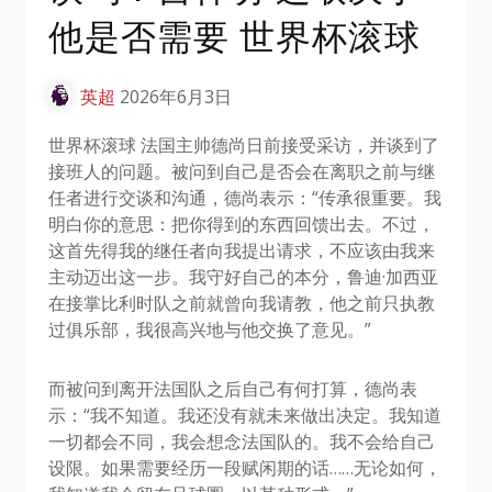
他是否需要 世界杯滚球
英超
2026年6月3日
世界杯滚球 法国主帅德尚日前接受采访，并谈到了
接班人的问题。被问到自己是否会在离职之前与继
任者进行交谈和沟通，德尚表示：“传承很重要。我
明白你的意思：把你得到的东西回馈出去。不过，
这首先得我的继任者向我提出请求，不应该由我来
主动迈出这一步。我守好自己的本分，鲁迪·加西亚
在接掌比利时队之前就曾向我请教，他之前只执教
过俱乐部，我很高兴地与他交换了意见。”
而被问到离开法国队之后自己有何打算，德尚表
示：“我不知道。我还没有就未来做出决定。我知道
一切都会不同，我会想念法国队的。我不会给自己
设限。如果需要经历一段赋闲期的话……无论如何，