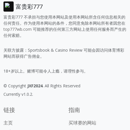
富贵彩777
富贵彩777 不承担与您使用本网站及使用本网站所含任何信息相关的
任何责任。作为使用本网站的条件，您同意免除本网站所有者因您在
top777wb.com
可能推荐的任何第三方网站上使用任何服务而产生的
任何索赔。
关联方披露：Sportsbook & Casino Review 可能会因访问体育博彩
网站而获得广告佣金。
18+岁以上。赌博可能令人上瘾，请理性参与。
© Copyright
JXF2024
. All Rights Reserved
Currently v1.0.2.
链接
指南
主页
买球赛的网站