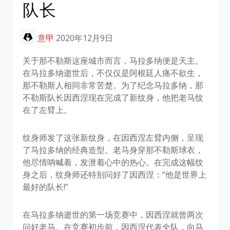
队长
意甲
2020年12月9日
关于那不勒斯这座城市而言，马拉多纳便是天主。
在马拉多纳逝世后，不仅仅是阿根廷人痛不欲生，
那不勒斯人相同非常苦楚。为了纪念马拉多纳，那
不勒斯队长因西涅现在完成了新纹身，他把老马纹
在了左臂上。
纹身师发了这张新纹身，在因西涅左臂内侧，呈现
了马拉多纳的经典造型。老马身穿那不勒斯球衣，
他尽情呐喊着，发泄着心中的热心。在完成这幅纹
身之后，纹身师还特别问好了因西涅：“他是世界上
最好的队长!”
在马拉多纳逝世的第一场竞赛中，因西涅就曾两次
问好老马。在竞赛初步前，因西涅代表全队，向马