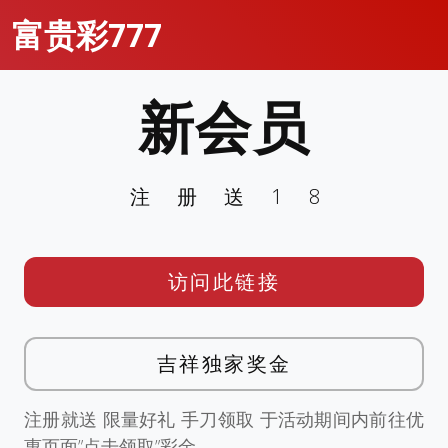
富贵彩777
新会员
注册送18
访问此链接
吉祥独家奖金
注册就送 限量好礼 手刀领取 于活动期间内前往优
惠页面”点击领取”彩金。