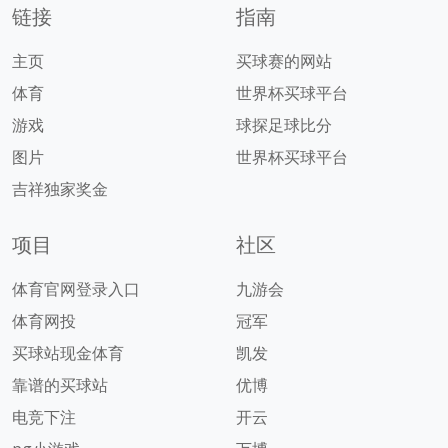
链接
指南
主页
买球赛的网站
体育
世界杯买球平台
游戏
球探足球比分
图片
世界杯买球平台
吉祥独家奖金
项目
社区
体育官网登录入口
九游会
体育网投
冠军
买球站现金体育
凯发
靠谱的买球站
优博
电竞下注
开云