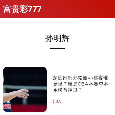
富贵彩777
孙明辉
深度剖析孙铭徽vs赵睿谁
更强？谁是CBA本赛季本
乡榜首控卫？
CBA