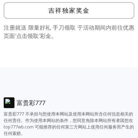
吉祥独家奖金
注册就送 限量好礼 手刀领取 于活动期间内前往优惠
页面”点击领取”彩金。
富贵彩777
富贵彩777 不承担与您使用本网站及使用本网站所含任何信息相关的
任何责任。作为使用本网站的条件，您同意免除本网站所有者因您在
top777wb.com
可能推荐的任何第三方网站上使用任何服务而产生的
任何索赔。