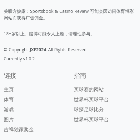
关联方披露：Sportsbook & Casino Review 可能会因访问体育博彩
网站而获得广告佣金。
18+岁以上。赌博可能令人上瘾，请理性参与。
© Copyright
JXF2024
. All Rights Reserved
Currently v1.0.2.
链接
指南
主页
买球赛的网站
体育
世界杯买球平台
游戏
球探足球比分
图片
世界杯买球平台
吉祥独家奖金