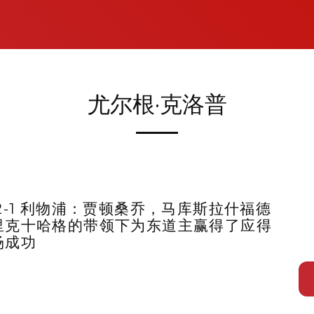
尤尔根·克洛普
2-1 利物浦：贾顿桑乔，马库斯拉什福德
里克十哈格的带领下为东道主赢得了应得
场成功
超