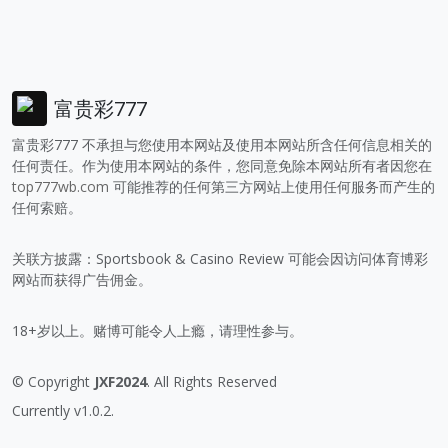
富贵彩777
富贵彩777 不承担与您使用本网站及使用本网站所含任何信息相关的
任何责任。作为使用本网站的条件，您同意免除本网站所有者因您在
top777wb.com
可能推荐的任何第三方网站上使用任何服务而产生的
任何索赔。
关联方披露：Sportsbook & Casino Review 可能会因访问体育博彩
网站而获得广告佣金。
18+岁以上。赌博可能令人上瘾，请理性参与。
© Copyright
JXF2024
. All Rights Reserved
Currently v1.0.2.