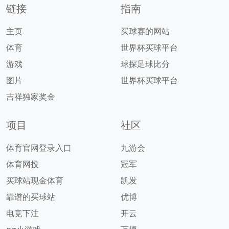
链接
指南
主页
买球赛的网站
体育
世界杯买球平台
游戏
球探足球比分
图片
世界杯买球平台
吉祥独家奖金
项目
社区
体育官网登录入口
九游会
体育网投
冠军
买球站现金体育
凯发
靠谱的买球站
优博
电竞下注
开云