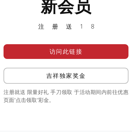
新会员
注册送18
访问此链接
吉祥独家奖金
注册就送 限量好礼 手刀领取 于活动期间内前往优惠
页面”点击领取”彩金。