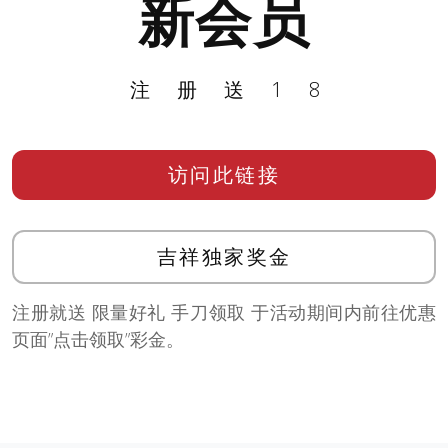
新会员
注册送18
访问此链接
吉祥独家奖金
注册就送 限量好礼 手刀领取 于活动期间内前往优惠
页面”点击领取”彩金。