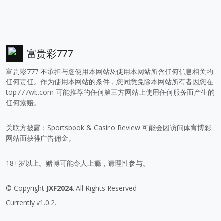
富贵彩777
富贵彩777 不承担与您使用本网站及使用本网站所含任何信息相关的
任何责任。作为使用本网站的条件，您同意免除本网站所有者因您在
top777wb.com
可能推荐的任何第三方网站上使用任何服务而产生的
任何索赔。
关联方披露：Sportsbook & Casino Review 可能会因访问体育博彩
网站而获得广告佣金。
18+岁以上。赌博可能令人上瘾，请理性参与。
© Copyright
JXF2024
. All Rights Reserved
Currently v1.0.2.