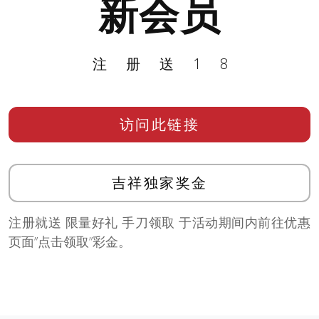
新会员
注册送18
访问此链接
吉祥独家奖金
注册就送 限量好礼 手刀领取 于活动期间内前往优惠
页面”点击领取”彩金。