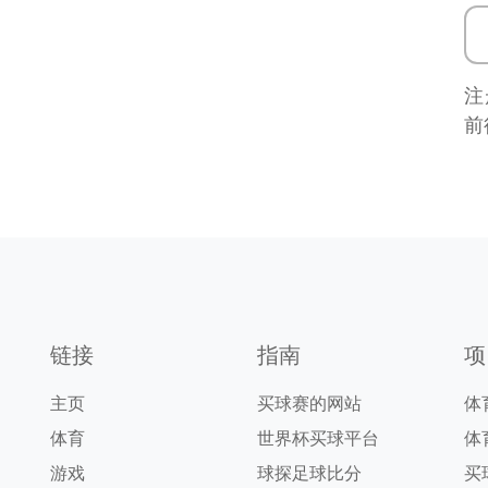
注
前
链接
指南
项
主页
买球赛的网站
体
体育
世界杯买球平台
体
游戏
球探足球比分
买