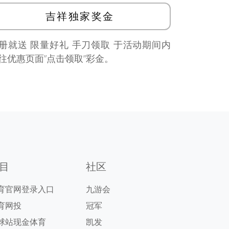
吉祥独家奖金
册就送 限量好礼 手刀领取 于活动期间内
往优惠页面”点击领取”彩金。
目
社区
育官网登录入口
九游会
育网投
冠军
球站现金体育
凯发