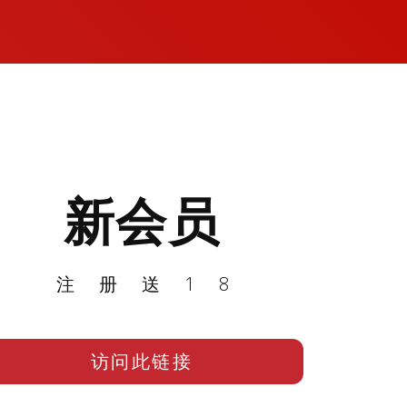
新会员
注册送18
访问此链接