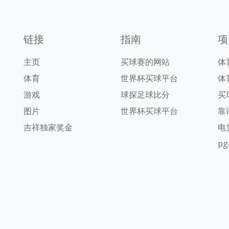
链接
指南
项
主页
买球赛的网站
体
体育
世界杯买球平台
体
游戏
球探足球比分
买
图片
世界杯买球平台
靠
吉祥独家奖金
电
p