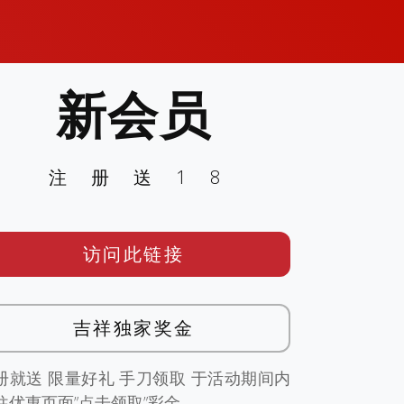
新会员
注册送18
访问此链接
吉祥独家奖金
册就送 限量好礼 手刀领取 于活动期间内
往优惠页面”点击领取”彩金。