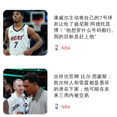
康威尔主动将自己的7号球
衣让给了扬尼斯·阿德托昆
博！“他想穿什么号码都行,
我的目标是赶上他”
NBA
吉祥坊官网 比尔·西蒙斯：
凯尔特人和雷霆都是墨菲
的潜在下家；他可能在未
来三周内被交易
NBA