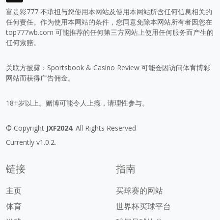
富贵彩777 不承担与您使用本网站及使用本网站所含任何信息相关的
任何责任。作为使用本网站的条件，您同意免除本网站所有者因您在
top777wb.com
可能推荐的任何第三方网站上使用任何服务而产生的
任何索赔。
关联方披露：Sportsbook & Casino Review 可能会因访问体育博彩
网站而获得广告佣金。
18+岁以上。赌博可能令人上瘾，请理性参与。
© Copyright
JXF2024
. All Rights Reserved
Currently v1.0.2.
链接
指南
主页
买球赛的网站
体育
世界杯买球平台