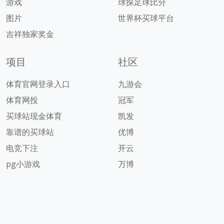
游戏
球探足球比分
图片
世界杯买球平台
吉祥独家奖金
项目
社区
体育官网登录入口
九游会
体育网投
冠军
买球站现金体育
凯发
靠谱的买球站
优博
电竞下注
开云
pg小游戏
万博