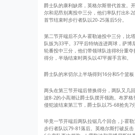
爵士队的康利缺席，英格尔斯替代首发。开
尔和尼昂别离投中三分，他们率队打出8-2
首节结束时步行者队以20-25落后5分。
第二节开端后不久A-霍勒迪投中三分，比
队扳为33平。37平后特纳连进两球，萨
轮番投中三分，他们带领球队连得8分重夺
得分，半场结束时两头以47平握手言和。
爵士队的米切尔上半场得到16分和5个篮板
两头在第三节开端后替换得分，两队又几回
波8-2的小高潮让爵士队摆开领跑。布罗格
侵犯波结束第三节，爵士队以75-68抢先7
毕竟一节开端后两队拉锯几个回合，J-霍
步行者队以79-81落后。英格尔斯打破反