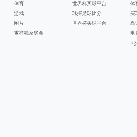
体育
世界杯买球平台
体
游戏
球探足球比分
买
图片
世界杯买球平台
靠
吉祥独家奖金
电
p