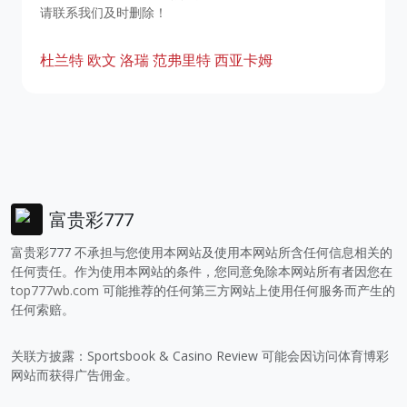
请联系我们及时删除！
杜兰特
欧文
洛瑞
范弗里特
西亚卡姆
富贵彩777
富贵彩777 不承担与您使用本网站及使用本网站所含任何信息相关的
任何责任。作为使用本网站的条件，您同意免除本网站所有者因您在
top777wb.com
可能推荐的任何第三方网站上使用任何服务而产生的
任何索赔。
关联方披露：Sportsbook & Casino Review 可能会因访问体育博彩
网站而获得广告佣金。