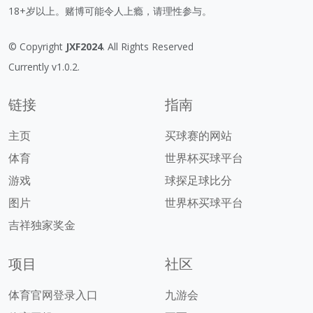
18+岁以上。赌博可能令人上瘾，请理性参与。
© Copyright
JXF2024
. All Rights Reserved
Currently v1.0.2.
链接
指南
主页
买球赛的网站
体育
世界杯买球平台
游戏
球探足球比分
图片
世界杯买球平台
吉祥独家奖金
项目
社区
体育官网登录入口
九游会