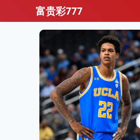
富贵彩777