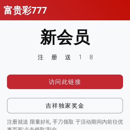
富贵彩777
新会员
注册送18
访问此链接
吉祥独家奖金
注册就送 限量好礼 手刀领取 于活动期间内前往优
惠页面”点击领取”彩金。