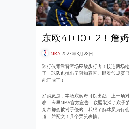
东欧41+10+12！
NBA
2023年3月28日
独行侠背靠背客场应战步行者！接连两场输
了，球队也掉出了附加赛区。眼看常规赛只
能再输了！
好消息是，本场东契奇可以出战！上一场对
赛，今早NBA官方宣告，联盟取消了东子
竞赛都会被对手侵略，我很了解球员为何会
道，并配文了几个哭笑表情。