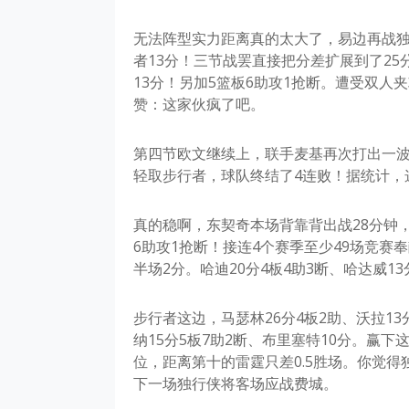
无法阵型实力距离真的太大了，易边再战独
者13分！三节战罢直接把分差扩展到了25
13分！另加5篮板6助攻1抢断。遭受双
赞：这家伙疯了吧。
第四节欧文继续上，联手麦基再次打出一波7
轻取步行者，球队终结了4连败！据统计，
真的稳啊，东契奇本场背靠背出战28分钟，投
6助攻1抢断！接连4个赛季至少49场竞赛奉献
半场2分。哈迪20分4板4助3断、哈达威13
步行者这边，马瑟林26分4板2助、沃拉13
纳15分5板7助2断、布里塞特10分。赢下
位，距离第十的雷霆只差0.5胜场。你觉
下一场独行侠将客场应战费城。