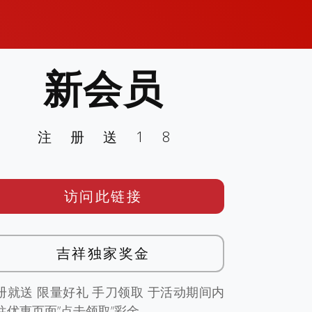
新会员
注册送18
访问此链接
吉祥独家奖金
册就送 限量好礼 手刀领取 于活动期间内
往优惠页面”点击领取”彩金。