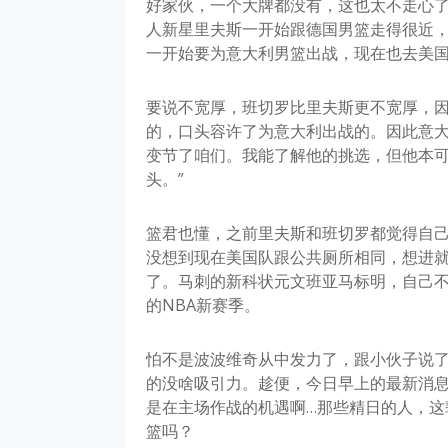
好家伙，一个大牌都没有，这也太不走心了
人新星里夫斯一开始跟德国男篮走得很近
一开始要为意大利男篮出战，现在也去美
要说不宽厚，班切罗比里夫斯更不宽厚，
的，口头容许了为意大利出战的。因此意大利篮协
变节了咱们。我能了解他的挑选，但他本
头。”
篮君也懂，之前里夫斯和班切罗都觉得自
没想到现在美国队跟公共厕所相同，想进
了。马刺的新科状元文班亚马标明，自己
的NBA新赛季。
怕不是波波维奇从中发力了，跟小伙子说
的没啥吸引力。趁便，今日早上的最新消
是在主场作战的机遇啊…那些精日的人，这
篮吗？