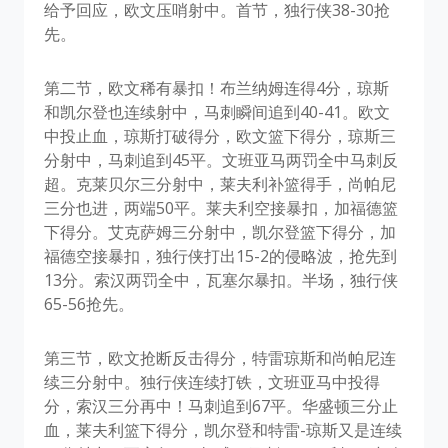
给予回应，欧文压哨射中。首节，独行侠38-30抢
先。
第二节，欧文稀有暴扣！布兰纳姆连得4分，琼斯
和凯尔登也连续射中，马刺瞬间追到40-41。欧文
中投止血，琼斯打破得分，欧文篮下得分，琼斯三
分射中，马刺追到45平。文班亚马两罚全中马刺反
超。克莱贝尔三分射中，莱夫利补篮得手，尚帕尼
三分也进，两端50平。莱夫利空接暴扣，加福德篮
下得分。艾克萨姆三分射中，凯尔登篮下得分，加
福德空接暴扣，独行侠打出15-2的侵略波，抢先到
13分。索汉两罚全中，瓦塞尔暴扣。半场，独行侠
65-56抢先。
第三节，欧文抢断反击得分，特雷琼斯和尚帕尼连
续三分射中。独行侠连续打铁，文班亚马中投得
分，索汉三分再中！马刺追到67平。华盛顿三分止
血，莱夫利篮下得分，凯尔登和特雷-琼斯又是连续