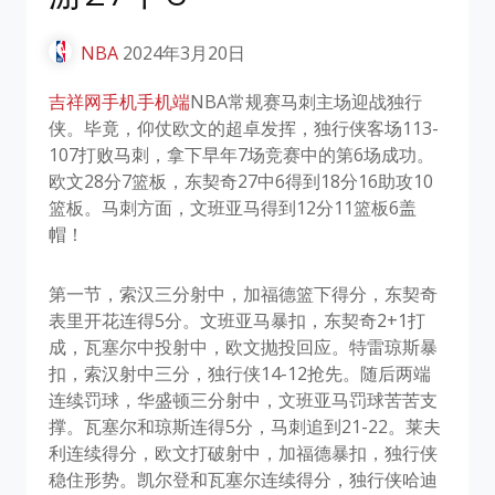
NBA
2024年3月20日
吉祥网手机手机端
NBA常规赛马刺主场迎战独行
侠。毕竟，仰仗欧文的超卓发挥，独行侠客场113-
107打败马刺，拿下早年7场竞赛中的第6场成功。
欧文28分7篮板，东契奇27中6得到18分16助攻10
篮板。马刺方面，文班亚马得到12分11篮板6盖
帽！
第一节，索汉三分射中，加福德篮下得分，东契奇
表里开花连得5分。文班亚马暴扣，东契奇2+1打
成，瓦塞尔中投射中，欧文抛投回应。特雷琼斯暴
扣，索汉射中三分，独行侠14-12抢先。随后两端
连续罚球，华盛顿三分射中，文班亚马罚球苦苦支
撑。瓦塞尔和琼斯连得5分，马刺追到21-22。莱夫
利连续得分，欧文打破射中，加福德暴扣，独行侠
稳住形势。凯尔登和瓦塞尔连续得分，独行侠哈迪