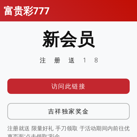
富贵彩777
新会员
注册送18
访问此链接
吉祥独家奖金
注册就送 限量好礼 手刀领取 于活动期间内前往优
惠页面”点击领取”彩金。