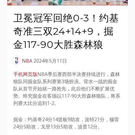
卫冕冠军回绝0-3！约基
奇准三双24+14+9，掘
金117-90大胜森林狼
NBA
2024年5月11日
手机网页版
NBA季后赛西部半决赛持续进行，森林
狼队同掘金队系列赛第3场扮演。背水一战的掘金
队从首节开始就一路抢先，此后他们不断扩展优
势。终究掘金在客场以117-90大胜森林狼队，将系
列赛大比分追到1-2。
掘金：约基奇24分14篮板9助攻，波特21分，穆雷
24分5助攻，戈登13分5助攻，波普12分。