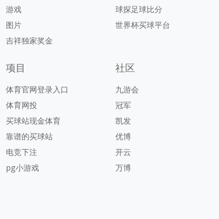
游戏
球探足球比分
图片
世界杯买球平台
吉祥独家奖金
项目
社区
体育官网登录入口
九游会
体育网投
冠军
买球站现金体育
凯发
靠谱的买球站
优博
电竞下注
开云
pg小游戏
万博