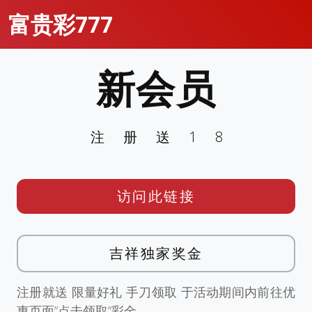
富贵彩777
新会员
注册送18
访问此链接
吉祥独家奖金
注册就送 限量好礼 手刀领取 于活动期间内前往优
惠页面”点击领取”彩金。