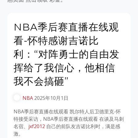
NBA季后赛直播在线观
看-怀特感谢吉诺比
利：“对阵勇士的自由发
挥给了我信心，他相信
我不会搞砸”
NBA
2025年10月1日
NBA季后赛直播在线观看 凯尔特人后卫德里克-怀
特接受采访，NBA季后赛直播在线观看 在谈及马刺
名宿、
jxf2012
自己的前队友吉诺比利时，满是感
激。