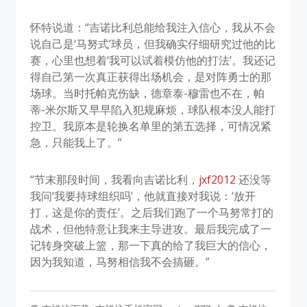
怀特说道：“吉诺比利总能给我注入信心，我从不会
说自己是‘马努式’球员，但我确实仔细研究过他的比
赛，心里也想着‘我可以试着模仿他的打法’。我还记
得自己第一次真正获得出场机会，是对阵勇士的那
场球。当时托帕克伤缺，德章泰-穆雷也不在，帕
蒂-米尔斯又早早陷入犯规麻烦，球队根本没人能打
控卫。我原本是轮换名单里的第五选择，可情况紧
急，只能我上了。”
“节末那段时间，我看向吉诺比利，
jxf2012
还没等
我问‘我要持球组织吗’，他就直接对我说：‘放开
打，这是你的责任’。之后我们跑了一个马努常打的
战术，但他特意让我来主导进攻。最后我完成了一
记转身突破上篮，那一下真的给了我巨大的信心，
因为我知道，马努相信我不会搞砸。”