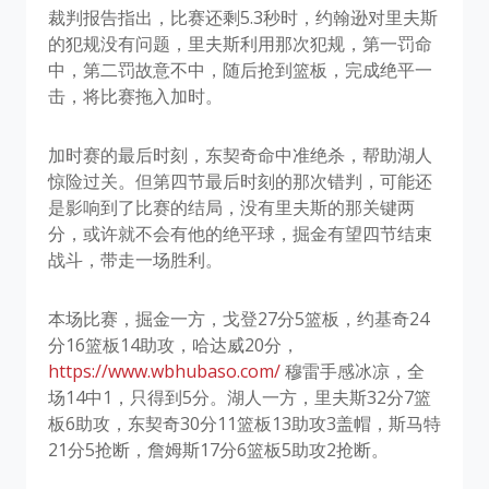
裁判报告指出，比赛还剩5.3秒时，约翰逊对里夫斯
的犯规没有问题，里夫斯利用那次犯规，第一罚命
中，第二罚故意不中，随后抢到篮板，完成绝平一
击，将比赛拖入加时。
加时赛的最后时刻，东契奇命中准绝杀，帮助湖人
惊险过关。但第四节最后时刻的那次错判，可能还
是影响到了比赛的结局，没有里夫斯的那关键两
分，或许就不会有他的绝平球，掘金有望四节结束
战斗，带走一场胜利。
本场比赛，掘金一方，戈登27分5篮板，约基奇24
分16篮板14助攻，哈达威20分，
https://www.wbhubaso.com/
穆雷手感冰凉，全
场14中1，只得到5分。湖人一方，里夫斯32分7篮
板6助攻，东契奇30分11篮板13助攻3盖帽，斯马特
21分5抢断，詹姆斯17分6篮板5助攻2抢断。