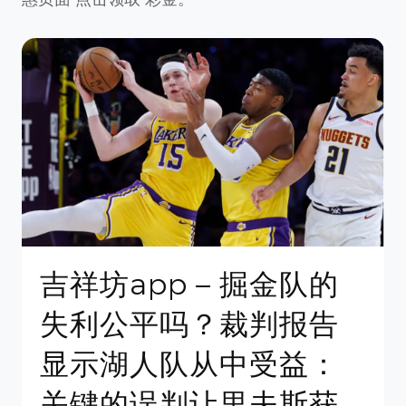
吉祥坊app – 掘金队的
失利公平吗？裁判报告
显示湖人队从中受益：
关键的误判让里夫斯获