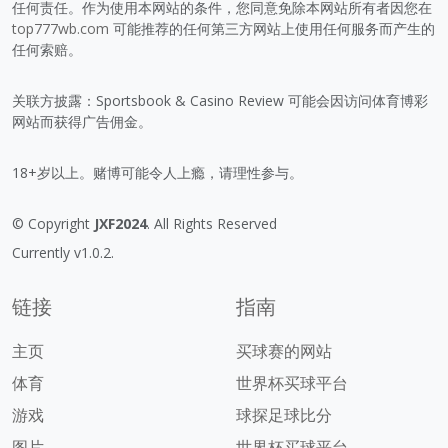
任何责任。作为使用本网站的条件，您同意免除本网站所有者因您在
top777wb.com
可能推荐的任何第三方网站上使用任何服务而产生的
任何索赔。
关联方披露：Sportsbook & Casino Review 可能会因访问体育博彩
网站而获得广告佣金。
18+岁以上。赌博可能令人上瘾，请理性参与。
© Copyright
JXF2024
. All Rights Reserved
Currently v1.0.2.
链接
指南
主页
买球赛的网站
体育
世界杯买球平台
游戏
球探足球比分
图片
世界杯买球平台