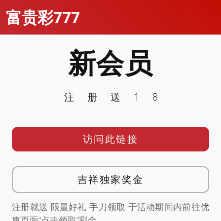
富贵彩777
新会员
注册送18
访问此链接
吉祥独家奖金
注册就送 限量好礼 手刀领取 于活动期间内前往优
惠页面”点击领取”彩金。