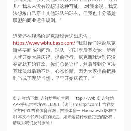
几年我从来没有设想过这种可能……对我来说，我无
法想象自己穿上其他球队的球衣。但我也十分清楚
联盟的商业运作规则。”
追梦还在现场给尼克斯球迷送出忠告：
https://www.wbhubaso.com/
“我跟你们说说尼克
斯将要面临的问题。球队一打进季后赛次轮，所有
人就开始大肆庆祝、提前游行。尼克斯球迷别还没
夺冠就开始狂欢。你们总是这样，然后等到分区决
赛球员就后劲不足、心态松懈。因为大家提前把胜
利当成了理所当然，早早开始庆祝了。”
© 吉祥坊下载, 吉祥坊手机官网 一 top777wb © 吉祥坊
APP手机吉祥坊WELLBET【访问smartjxf.com】吉祥坊
官方网 © 吉祥体育官网，吉祥体育一 Haohaowb 版权申
明 本文不代表我们的观点。如果这篇转载侵犯您的版权，
请联系我们及时删除！