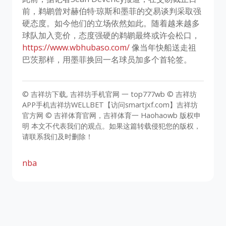
前，鹈鹕曾对赫伯特·琼斯和墨菲的交易谈判采取强
硬态度。如今他们的立场依然如此。随着越来越多
球队加入竞价，态度强硬的鹈鹕最终或许会松口，
https://www.wbhubaso.com/
像当年快船送走祖
巴茨那样，用墨菲换回一名球员加多个首轮签。
© 吉祥坊下载, 吉祥坊手机官网 一 top777wb © 吉祥坊
APP手机吉祥坊WELLBET【访问smartjxf.com】吉祥坊
官方网 © 吉祥体育官网，吉祥体育一 Haohaowb 版权申
明 本文不代表我们的观点。如果这篇转载侵犯您的版权，
请联系我们及时删除！
nba