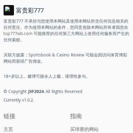
富贵彩777
富贵彩777 不承担与您使用本网站及使用本网站所含任何信息相关的
任何责任。作为使用本网站的条件，您同意免除本网站所有者因您在
top777wb.com
可能推荐的任何第三方网站上使用任何服务而产生的
任何索赔。
关联方披露：Sportsbook & Casino Review 可能会因访问体育博彩
网站而获得广告佣金。
18+岁以上。赌博可能令人上瘾，请理性参与。
© Copyright
JXF2024
. All Rights Reserved
Currently v1.0.2.
链接
指南
主页
买球赛的网站