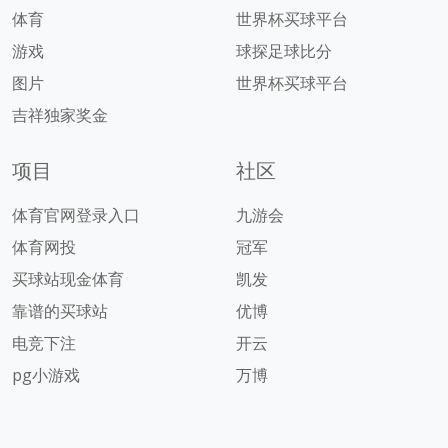
体育
世界杯买球平台
游戏
球探足球比分
图片
世界杯买球平台
吉祥独家奖金
项目
社区
体育官网登录入口
九游会
体育网投
冠军
买球站现金体育
凯发
靠谱的买球站
优博
电竞下注
开云
pg小游戏
万博