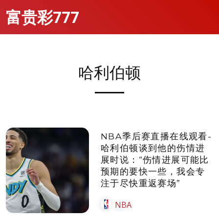
富贵彩777
哈利伯顿
NBA季后赛直播在线观看-
哈利伯顿谈到他的伤情进
展时说：“伤情进展可能比
预期的要快一些，我会专
注于尽快重返赛场”
NBA