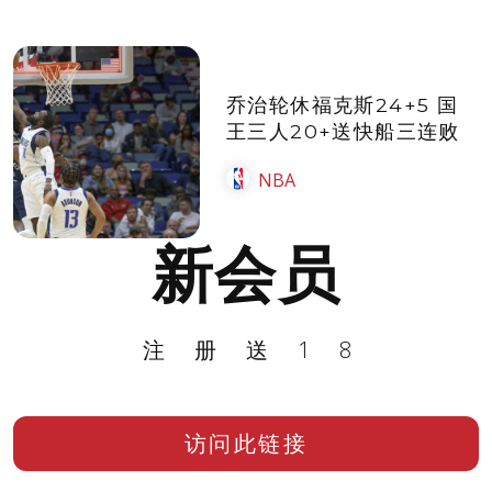
乔治轮休福克斯24+5 国
王三人20+送快船三连败
NBA
新会员
注册送18
访问此链接