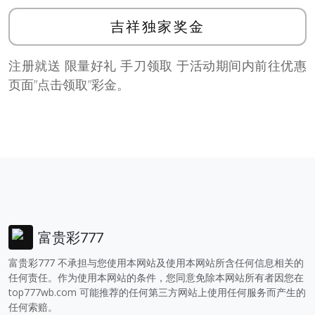
吉祥独家奖金
注册就送 限量好礼 手刀领取 于活动期间内前往优惠
页面”点击领取”彩金。
富贵彩777
富贵彩777 不承担与您使用本网站及使用本网站所含任何信息相关的
任何责任。作为使用本网站的条件，您同意免除本网站所有者因您在
top777wb.com
可能推荐的任何第三方网站上使用任何服务而产生的
任何索赔。