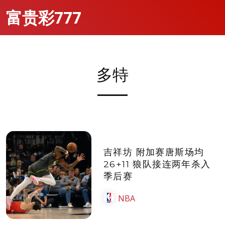
富贵彩777
多特
吉祥坊 附加赛唐斯场均
26+11 狼队接连两年杀入
季后赛
NBA