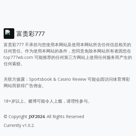
富贵彩777
富贵彩777 不承担与您使用本网站及使用本网站所含任何信息相关的
任何责任。作为使用本网站的条件，您同意免除本网站所有者因您在
top777wb.com
可能推荐的任何第三方网站上使用任何服务而产生的
任何索赔。
关联方披露：Sportsbook & Casino Review 可能会因访问体育博彩
网站而获得广告佣金。
18+岁以上。赌博可能令人上瘾，请理性参与。
© Copyright
JXF2024
. All Rights Reserved
Currently v1.0.2.