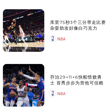
库里75秒3个三分带走比赛
杂耍助攻好像白巧克力
NBA
乔治29+11+6快船惜败勇
士 首秀步步为营他可信赖
NBA