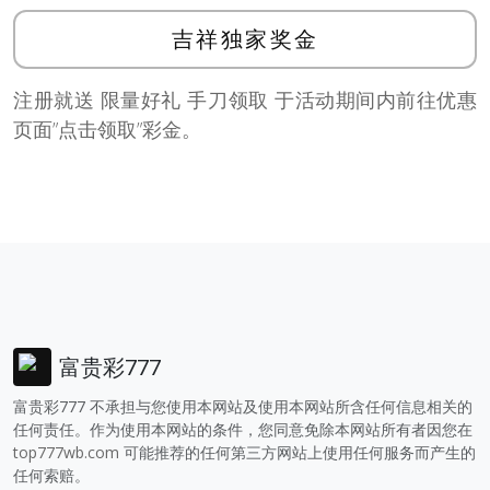
吉祥独家奖金
注册就送 限量好礼 手刀领取 于活动期间内前往优惠
页面”点击领取”彩金。
富贵彩777
富贵彩777 不承担与您使用本网站及使用本网站所含任何信息相关的
任何责任。作为使用本网站的条件，您同意免除本网站所有者因您在
top777wb.com
可能推荐的任何第三方网站上使用任何服务而产生的
任何索赔。