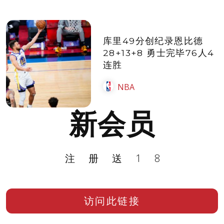
库里49分创纪录恩比德
28+13+8 勇士完毕76人4
连胜
NBA
新会员
注册送18
访问此链接