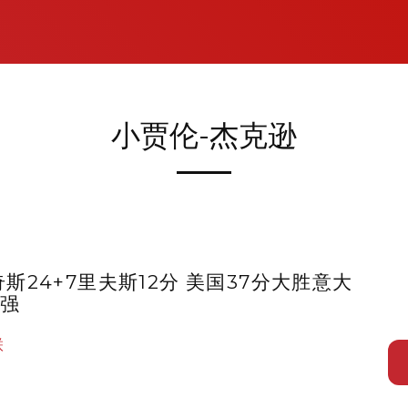
小贾伦-杰克逊
斯24+7里夫斯12分 美国37分大胜意大
4强
联