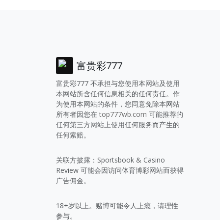
富贵彩777
富贵彩777 不承担与您使用本网站及使用
本网站所含任何信息相关的任何责任。作
为使用本网站的条件，您同意免除本网站
所有者因您在
top777wb.com
可能推荐的
任何第三方网站上使用任何服务而产生的
任何索赔。
关联方披露：Sportsbook & Casino
Review 可能会因访问体育博彩网站而获得
广告佣金。
18+岁以上。赌博可能令人上瘾，请理性
参与。