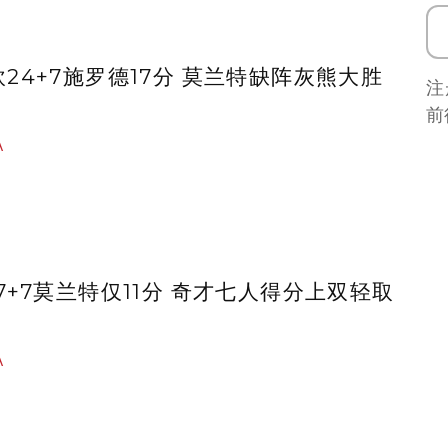
24+7施罗德17分 莫兰特缺阵灰熊大胜
注
前
A
7+7莫兰特仅11分 奇才七人得分上双轻取
A