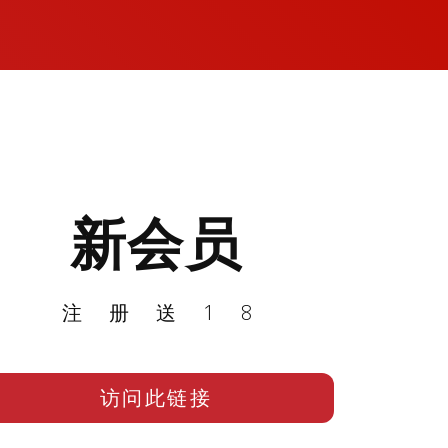
新会员
注册送18
访问此链接