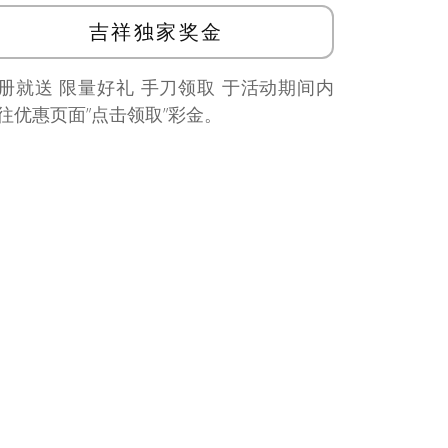
吉祥独家奖金
册就送 限量好礼 手刀领取 于活动期间内
往优惠页面”点击领取”彩金。