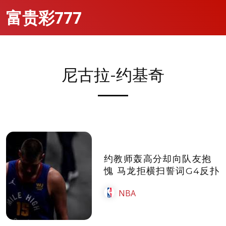
富贵彩777
尼古拉-约基奇
约教师轰高分却向队友抱
愧 马龙拒横扫誓词G4反扑
NBA