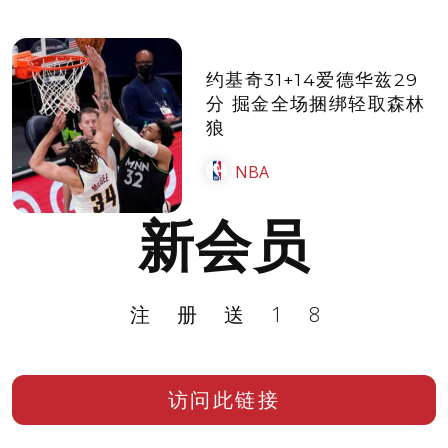
约基奇31+14爱德华兹29
分 掘金全场捆绑轻取森林
狼
NBA
新会员
注册送18
访问此链接