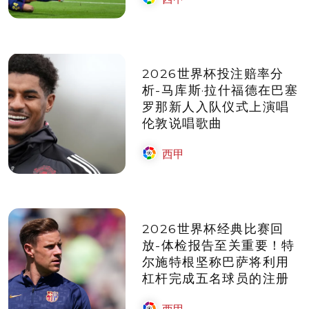
2026世界杯投注赔率分
析-马库斯·拉什福德在巴塞
罗那新人入队仪式上演唱
伦敦说唱歌曲
西甲
2026世界杯经典比赛回
放-体检报告至关重要！特
尔施特根坚称巴萨将利用
杠杆完成五名球员的注册
西甲