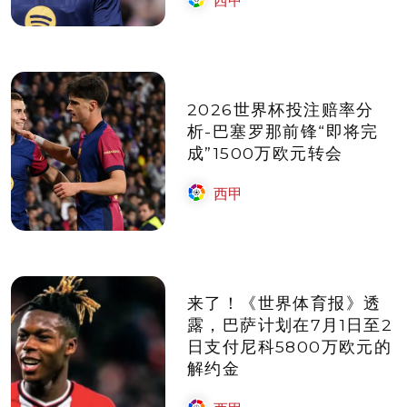
2026世界杯投注赔率分
析-巴塞罗那前锋“即将完
成”1500万欧元转会
西甲
来了！《世界体育报》透
露，巴萨计划在7月1日至2
日支付尼科5800万欧元的
解约金