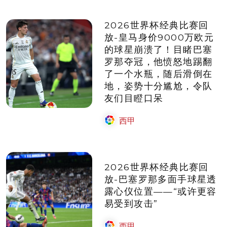
2026世界杯经典比赛回
放-皇马身价9000万欧元
的球星崩溃了！目睹巴塞
罗那夺冠，他愤怒地踢翻
了一个水瓶，随后滑倒在
地，姿势十分尴尬，令队
友们目瞪口呆
西甲
2026世界杯经典比赛回
放-巴塞罗那多面手球星透
露心仪位置——“或许更容
易受到攻击”
西甲