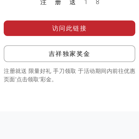
注册送18
访问此链接
吉祥独家奖金
注册就送 限量好礼 手刀领取 于活动期间内前往优惠
页面”点击领取”彩金。