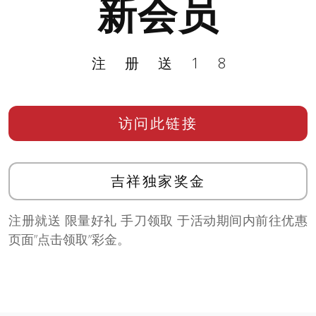
新会员
注册送18
访问此链接
吉祥独家奖金
注册就送 限量好礼 手刀领取 于活动期间内前往优惠
页面”点击领取”彩金。