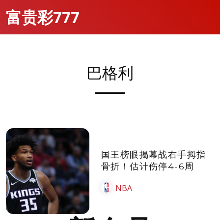
富贵彩777
巴格利
国王榜眼揭幕战右手拇指
骨折！估计伤停4-6周
NBA