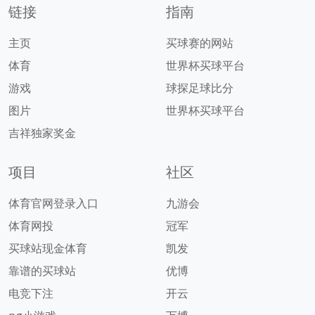
链接
指南
主页
买球赛的网站
体育
世界杯买球平台
游戏
球探足球比分
图片
世界杯买球平台
吉祥独家奖金
项目
社区
体育官网登录入口
九游会
体育网投
冠军
买球站现金体育
凯发
靠谱的买球站
优博
电竞下注
开云