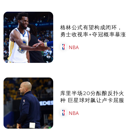
格林公式有望构成闭环，
勇士收视率+夺冠概率暴涨
NBA
库里半场20分酝酿反扑火
种 巨星球对飙让卢卡屈服
NBA