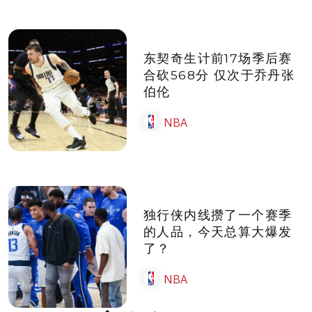
东契奇生计前17场季后赛
合砍568分 仅次于乔丹张
伯伦
NBA
独行侠内线攒了一个赛季
的人品，今天总算大爆发
了？
NBA