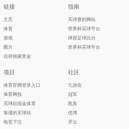
链接
指南
主页
买球赛的网站
体育
世界杯买球平台
游戏
球探足球比分
图片
世界杯买球平台
吉祥独家奖金
项目
社区
体育官网登录入口
九游会
体育网投
冠军
买球站现金体育
凯发
靠谱的买球站
优博
电竞下注
开云