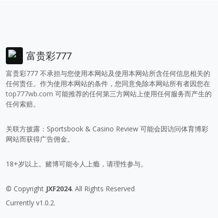
富贵彩777
富贵彩777 不承担与您使用本网站及使用本网站所含任何信息相关的
任何责任。作为使用本网站的条件，您同意免除本网站所有者因您在
top777wb.com
可能推荐的任何第三方网站上使用任何服务而产生的
任何索赔。
关联方披露：Sportsbook & Casino Review 可能会因访问体育博彩
网站而获得广告佣金。
18+岁以上。赌博可能令人上瘾，请理性参与。
© Copyright
JXF2024
. All Rights Reserved
Currently v1.0.2.