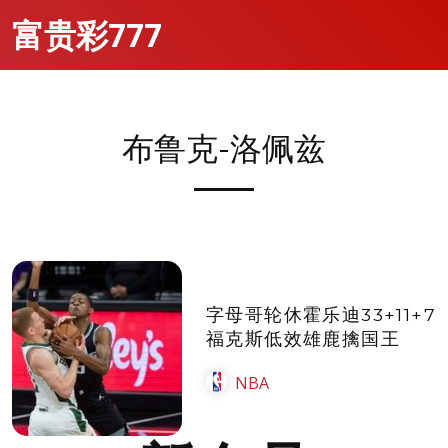
富贵彩777
布鲁克-洛佩兹
字母哥轮休霍乐迪33+11+7
福克斯低效雄鹿擒国王
NBA