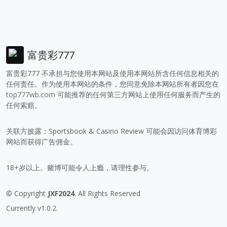
富贵彩777
富贵彩777 不承担与您使用本网站及使用本网站所含任何信息相关的
任何责任。作为使用本网站的条件，您同意免除本网站所有者因您在
top777wb.com
可能推荐的任何第三方网站上使用任何服务而产生的
任何索赔。
关联方披露：Sportsbook & Casino Review 可能会因访问体育博彩
网站而获得广告佣金。
18+岁以上。赌博可能令人上瘾，请理性参与。
© Copyright
JXF2024
. All Rights Reserved
Currently v1.0.2.