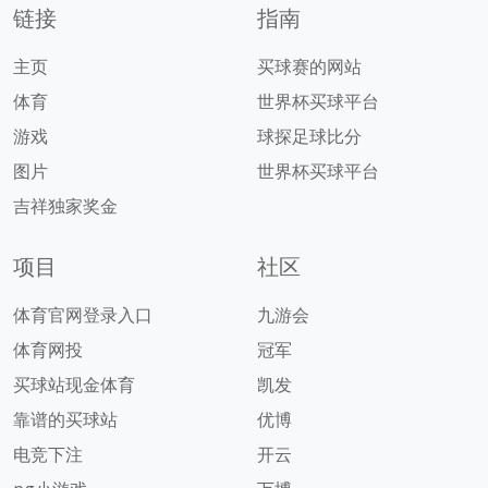
链接
指南
主页
买球赛的网站
体育
世界杯买球平台
游戏
球探足球比分
图片
世界杯买球平台
吉祥独家奖金
项目
社区
体育官网登录入口
九游会
体育网投
冠军
买球站现金体育
凯发
靠谱的买球站
优博
电竞下注
开云